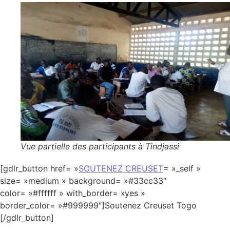
Vue partielle des participants à Tindjassi
[gdlr_button href= »
SOUTENEZ CREUSET
= »_self »
size= »medium » background= »#33cc33″
color= »#ffffff » with_border= »yes »
border_color= »#999999″]Soutenez Creuset Togo
[/gdlr_button]