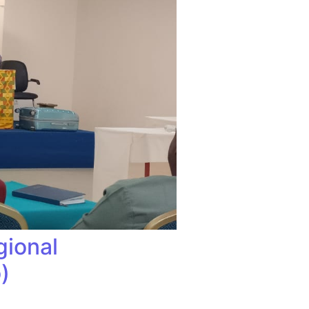
gional
)