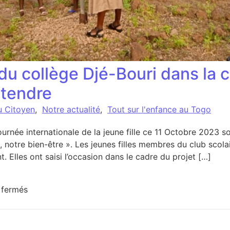
s du collège Djé-Bouri dans la
ntendre
u Citoyen
,
Notre actualité
,
Tout sur l'enfance au Togo
née internationale de la jeune fille ce 11 Octobre 2023 so
ip, notre bien-être ». Les jeunes filles membres du club scol
. Elles ont saisi l’occasion dans le cadre du projet […]
sur Les jeunes filles du collège Djé-Bouri dans la c
 fermés