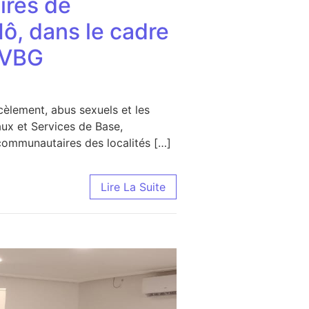
ires de
, dans le cadre
x VBG
rcèlement, abus sexuels et les
aux et Services de Base,
ommunautaires des localités […]
es de GBANZABADE et KONI dans la Préfecture de Mô, dans 
Lire La Suite