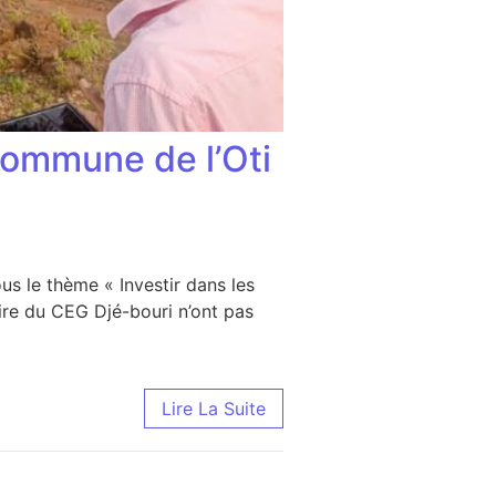
 commune de l’Oti
us le thème « Investir dans les
aire du CEG Djé-bouri n’ont pas
ommune de l’Oti -Sud 1 se font entendre
Lire La Suite