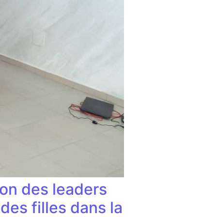
on des leaders
es filles dans la