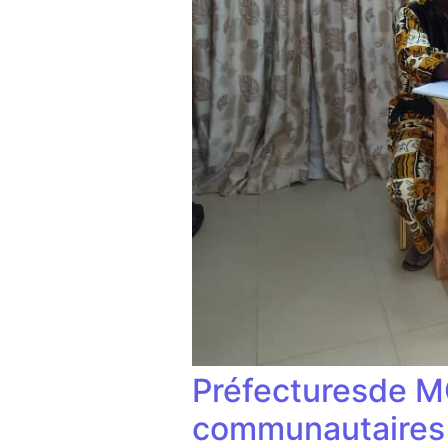
Préfecturesde M
communautaires p