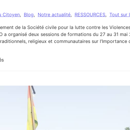
u Citoyen
,
Blog
,
Notre actualité
,
RESSOURCES
,
Tout sur 
ement de la Société civile pour la lutte contre les Violenc
 a organisé deux sessions de formations du 27 au 31 mai 2
 traditionnels, religieux et communautaires sur l’Importance
sur Préfecturesde MO et SOTOUBOUA : Mobilisation des le
és