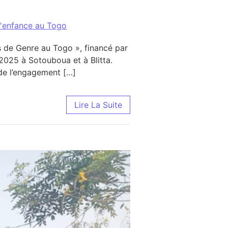
l'enfance au Togo
es de Genre au Togo », financé par
025 à Sotouboua et à Blitta.
 de l’engagement […]
aders communautaires pour une participation active des fi
Lire La Suite