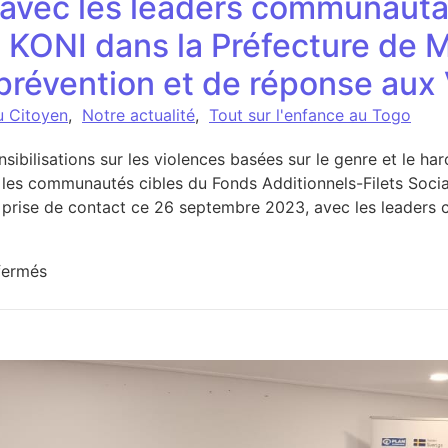
 avec les leaders communauta
ONI dans la Préfecture de Mô
 prévention et de réponse au
u Citoyen
,
Notre actualité
,
Tout sur l'enfance au Togo
nsibilisations sur les violences basées sur le genre et le ha
 les communautés cibles du Fonds Additionnels-Filets Soci
ise de contact ce 26 septembre 2023, avec les leaders c
sur Prise de contact avec les leaders communautair
fermés