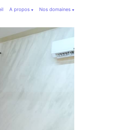
il
A propos
Nos domaines