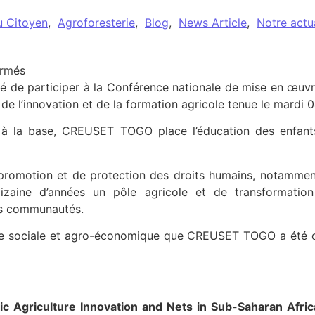
u Citoyen
,
Agroforesterie
,
Blog
,
News Article
,
Notre actua
sur CREUSET TOGO à la Conférence nationale du pro
ermés
 de participer à la Conférence nationale de mise en œuvr
de l’innovation et de la formation agricole tenue le mardi 0
 à la base, CREUSET TOGO place l’éducation des enfant
promotion et de protection des droits humains, notamment
zaine d’années un pôle agricole et de transformation
es communautés.
ise sociale et agro-économique que CREUSET TOGO a été c
tic Agriculture Innovation and Nets in Sub-Saharan Afri