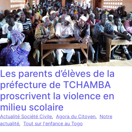
Les parents d’élèves de la
préfecture de TCHAMBA
proscrivent la violence en
milieu scolaire
Actualité Société Civile
,
Agora du Citoyen
,
Notre
actualité
,
Tout sur l'enfance au Togo