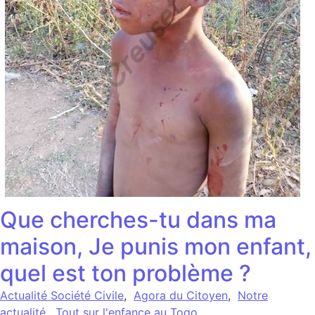
Que cherches-tu dans ma
maison, Je punis mon enfant,
quel est ton problème ?
Actualité Société Civile
,
Agora du Citoyen
,
Notre
actualité
,
Tout sur l'enfance au Togo