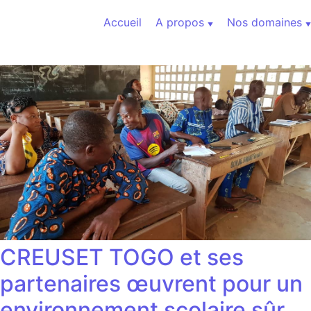
Aller au contenu
Accueil
A propos
Nos domaines
CREUSET TOGO et ses
partenaires œuvrent pour un
environnement scolaire sûr