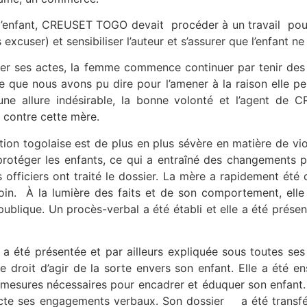
e l’enfant, CREUSET TOGO devait procéder à un travail po
 excuser) et sensibiliser l’auteur et s’assurer que l’enfant 
tter ses actes, la femme commence continuer par tenir des
 que nous avons pu dire pour l’amener à la raison elle pe
ne allure indésirable, la bonne volonté et l’agent de C
e contre cette mère.
lation togolaise est de plus en plus sévère en matière de vi
otéger les enfants, ce qui a entraîné des changements pos
es officiers ont traité le dossier. La mère a rapidement é
oin. À la lumière des faits et de son comportement, elle
publique. Un procès-verbal a été établi et elle a été prés
ui a été présentée et par ailleurs expliquée sous toutes s
 le droit d’agir de la sorte envers son enfant. Elle a été e
es mesures nécessaires pour encadrer et éduquer son enfan
ecte ses engagements verbaux. Son dossier a été transf