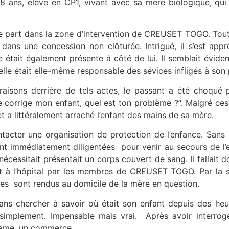
8 ans, élève en CP1, vivant avec sa mère biologique, qui
ue part dans la zone d’intervention de CREUSET TOGO. Tou
ans une concession non clôturée. Intrigué, il s’est appr
e était également présente à côté de lui. Il semblait évide
u’elle était elle-même responsable des sévices infligés à son
aisons derrière de tels actes, le passant a été choqué
 corrige mon enfant, quel est ton problème ?’‘. Malgré c
et a littéralement arraché l’enfant des mains de sa mère.
tacter une organisation de protection de l’enfance. Sans
immédiatement diligentées pour venir au secours de l’enf
t nécessitait présentait un corps couvert de sang. Il fallait 
t à l’hôpital par les membres de CREUSET TOGO. Par la su
es sont rendus au domicile de la mère en question.
sans chercher à savoir où était son enfant depuis des he
simplement. Impensable mais vrai. Après avoir interrog
a dame, un commerce.