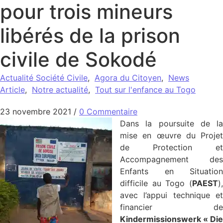
pour trois mineurs
libérés de la prison
civile de Sokodé
Actualité Société Civile
,
Agora du Citoyen
,
News
Article
,
Notre actualité
,
Tout sur l'enfance au Togo
23 novembre 2021
/
0 Commentaire
Dans la poursuite de la
mise en œuvre du Projet
de Protection et
Accompagnement des
Enfants en Situation
difficile au Togo (
PAEST
),
avec l’appui technique et
financier de
Kindermissionswerk « Die