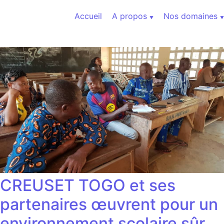
Aller au contenu
Accueil
A propos
Nos domaines
CREUSET TOGO et ses
partenaires œuvrent pour un
environnement scolaire sûr