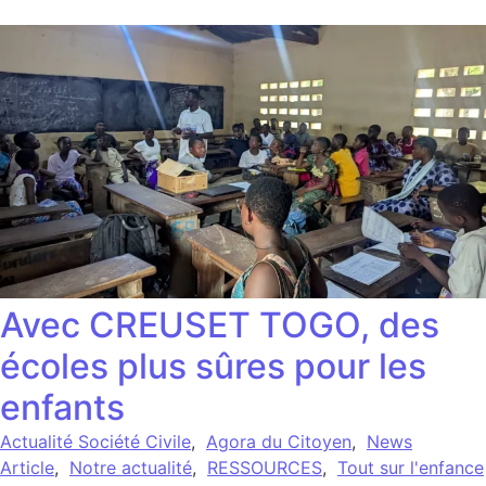
Avec CREUSET TOGO, des
écoles plus sûres pour les
enfants
Actualité Société Civile
,
Agora du Citoyen
,
News
Article
,
Notre actualité
,
RESSOURCES
,
Tout sur l'enfance