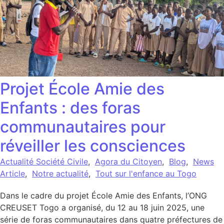
Projet École Amie des
Enfants : des foras
communautaires pour
réveiller les consciences
Actualité Société Civile
,
Agora du Citoyen
,
Blog
,
News
Article
,
Notre actualité
,
Tout sur l'enfance au Togo
Dans le cadre du projet École Amie des Enfants, l’ONG
CREUSET Togo a organisé, du 12 au 18 juin 2025, une
série de foras communautaires dans quatre préfectures de