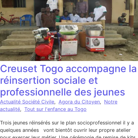
Creuset Togo accompagne la
réinsertion sociale et
professionnelle des jeunes
Actualité Société Civile
,
Agora du Citoyen
,
Notre
actualité
,
Tout sur l'enfance au Togo
Trois jeunes réinsérés sur le plan socioprofessionnel il y a
quelques années vont bientôt ouvrir leur propre atelier
pour exercer leur métier. Une cérémonie de remise de kits