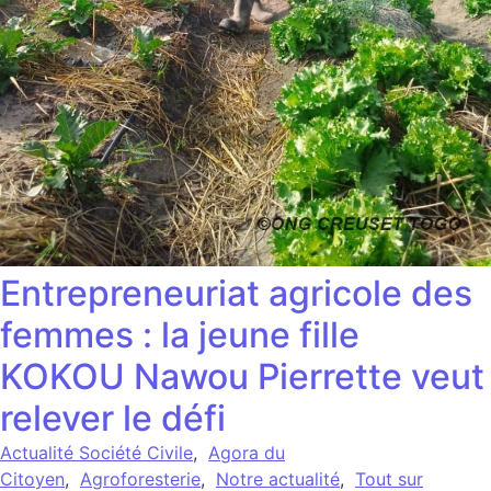
Entrepreneuriat agricole des
femmes : la jeune fille
KOKOU Nawou Pierrette veut
relever le défi
Actualité Société Civile
,
Agora du
Citoyen
,
Agroforesterie
,
Notre actualité
,
Tout sur