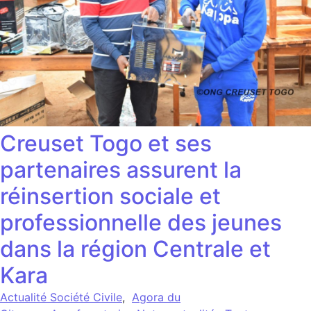
Creuset Togo et ses
partenaires assurent la
réinsertion sociale et
professionnelle des jeunes
dans la région Centrale et
Kara
Actualité Société Civile
,
Agora du