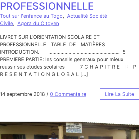
PROFESSIONNELLE
Tout sur l'enfance au Togo
,
Actualité Société
Civile
,
Agora du Citoyen
LIVRET SUR L’ORIENTATION SCOLAIRE ET
PROFESSIONNELLE TABLE DE MATIÈRES
INTRODUCTION. …………………………………………….. 5
PREMIERE PARTIE: les conseils generaux pour mieux
reussir ses etudes scolaires 7 C H A P I T R E I : P
R E S E N T A T I O N G L O B A L […]
14 septembre 2018
/
0 Commentaire
Lire La Suite