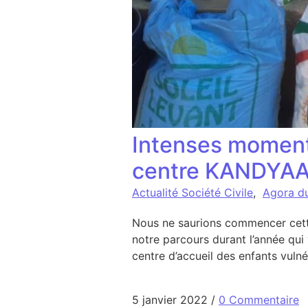
Intenses moments
centre KANDYAA 
Actualité Société Civile
,
Agora d
Nous ne saurions commencer cett
notre parcours durant l’année qu
centre d’accueil des enfants vuln
5 janvier 2022
/
0 Commentaire