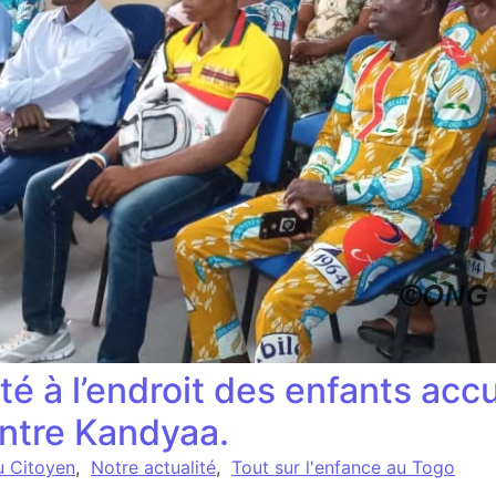
té à l’endroit des enfants ac
entre Kandyaa.
u Citoyen
,
Notre actualité
,
Tout sur l'enfance au Togo