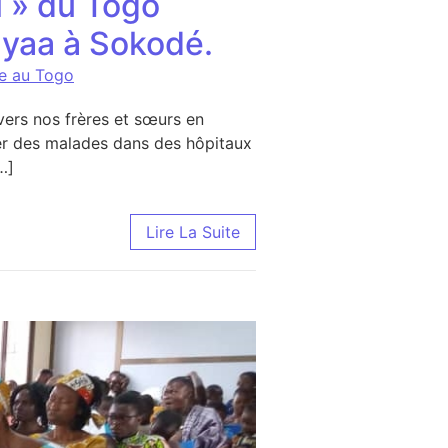
 » du Togo
dyaa à Sokodé.
ce au Togo
vers nos frères et sœurs en
ter des malades dans des hôpitaux
…]
Lire La Suite