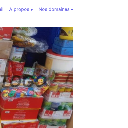
il
A propos
Nos domaines