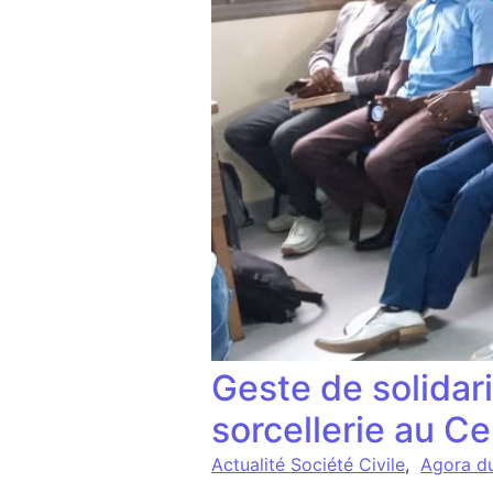
Geste de solidari
sorcellerie au C
Actualité Société Civile
,
Agora d