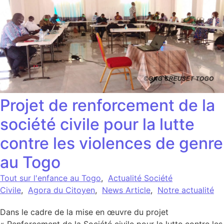
Projet de renforcement de la
société civile pour la lutte
contre les violences de genre
au Togo
Tout sur l'enfance au Togo
,
Actualité Société
Civile
,
Agora du Citoyen
,
News Article
,
Notre actualité
Dans le cadre de la mise en œuvre du projet