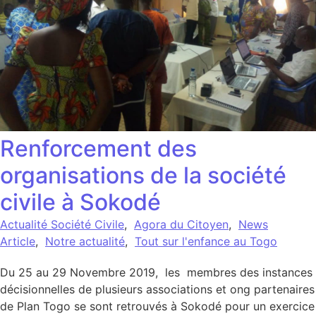
Renforcement des
organisations de la société
civile à Sokodé
Actualité Société Civile
,
Agora du Citoyen
,
News
Article
,
Notre actualité
,
Tout sur l'enfance au Togo
Du 25 au 29 Novembre 2019, les membres des instances
décisionnelles de plusieurs associations et ong partenaires
de Plan Togo se sont retrouvés à Sokodé pour un exercice