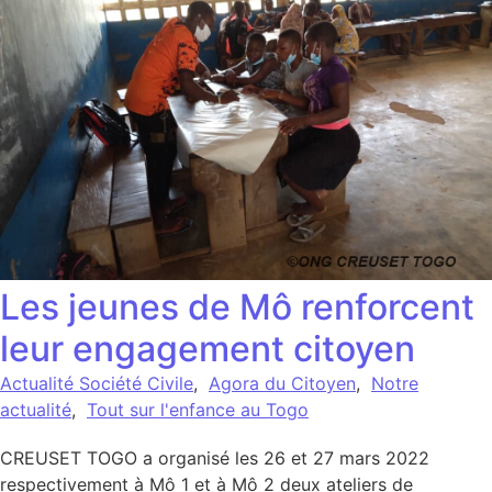
Les jeunes de Mô renforcent
leur engagement citoyen
Actualité Société Civile
,
Agora du Citoyen
,
Notre
actualité
,
Tout sur l'enfance au Togo
CREUSET TOGO a organisé les 26 et 27 mars 2022
respectivement à Mô 1 et à Mô 2 deux ateliers de