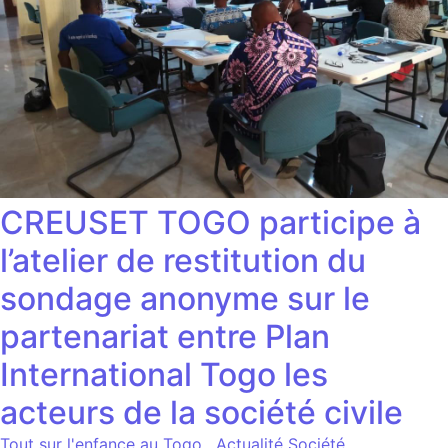
CREUSET TOGO participe à
l’atelier de restitution du
sondage anonyme sur le
partenariat entre Plan
International Togo les
acteurs de la société civile
Tout sur l'enfance au Togo
,
Actualité Société