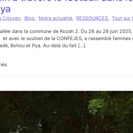
Pya
u Citoyen
,
Blog
,
Notre actualité
,
RESSOURCES
,
Tout sur 
stallée dans la commune de Kozah 2. Du 26 au 28 juin 202
 et avec le soutien de la CONFEJES, a rassemblé femmes et 
adè, Bohou et Pya. Au-delà du fait […]
sur Leadership féminin à travers le football dans les c
més