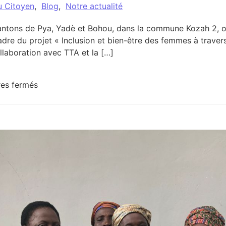
u Citoyen
,
Blog
,
Notre actualité
cantons de Pya, Yadè et Bohou, dans la commune Kozah 2, on
adre du projet « Inclusion et bien-être des femmes à travers
aboration avec TTA et la […]
sur Inclusion, sport et environnement : les fem
es fermés