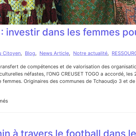
investir dans les femmes pou
u Citoyen
,
Blog
,
News Article
,
Notre actualité
,
RESSOUR
 transfert de compétences et de valorisation des organisa
s culturelles néfastes, l’ONG CREUSET TOGO a accordé, les 2
e femmes. Originaires des communes de Tchaoudjo 3 et de 
sur CREUSET TOGO : investir dans les femmes pour pro
més
n à travers le football dans 