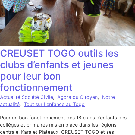
CREUSET TOGO outils les
clubs d’enfants et jeunes
pour leur bon
fonctionnement
Actualité Société Civile
,
Agora du Citoyen
,
Notre
actualité
,
Tout sur l'enfance au Togo
Pour un bon fonctionnement des 18 clubs d’enfants des
collèges et primaires mis en place dans les régions
centrale, Kara et Plateaux, CREUSET TOGO et ses