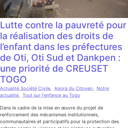
Lutte contre la pauvreté pour
la réalisation des droits de
l’enfant dans les préfectures
de Oti, Oti Sud et Dankpen :
une priorité de CREUSET
TOGO
Actualité Société Civile
,
Agora du Citoyen
,
Notre
actualité
,
Tout sur l'enfance au Togo
Dans le cadre de la mise en œuvre du projet de
renforcement des mécanismes institutionnels,
communautaires et participatifs pour la protection des