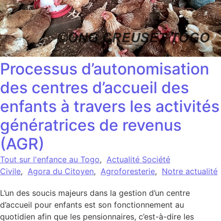
Processus d’autonomisation
des centres d’accueil des
enfants à travers les activités
génératrices de revenus
(AGR)
Tout sur l'enfance au Togo
,
Actualité Société
Civile
,
Agora du Citoyen
,
Agroforesterie
,
Notre actualité
L’un des soucis majeurs dans la gestion d’un centre
d’accueil pour enfants est son fonctionnement au
quotidien afin que les pensionnaires, c’est-à-dire les