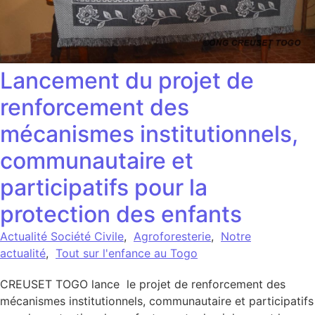
Lancement du projet de
renforcement des
mécanismes institutionnels,
communautaire et
participatifs pour la
protection des enfants
Actualité Société Civile
,
Agroforesterie
,
Notre
actualité
,
Tout sur l'enfance au Togo
CREUSET TOGO lance le projet de renforcement des
mécanismes institutionnels, communautaire et participatifs