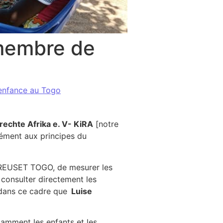
 membre de
'enfance au Togo
e KiRA notre partenaire.
rechte Afrika e. V- KiRA
[notre
mément aux principes du
 CREUSET TOGO, de mesurer les
consulter directement les
t dans ce cadre que
Luise
tamment les enfants et les