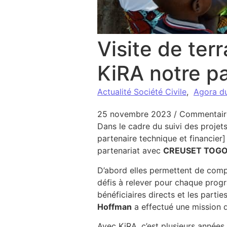
Visite de te
KiRA notre p
Actualité Société Civile
,
Agora d
25 novembre 2023
/
Commentair
Dans le cadre du suivi des proje
partenaire technique et financier
partenariat avec
CREUSET TOG
D’abord elles permettent de comp
défis à relever pour chaque prog
bénéficiaires directs et les partie
Hoffman
a effectué une mission 
Avec KiRA, c’est plusieurs années