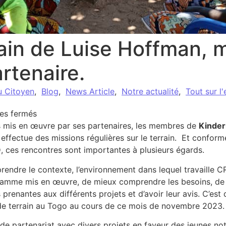
rrain de Luise Hoffman,
artenaire.
u Citoyen
,
Blog
,
News Article
,
Notre actualité
,
Tout sur l
sur Visite de terrain de Luise Hoffman, membre d
es fermés
ts mis en œuvre par ses partenaires, les membres de
Kinder
] effectue des missions régulières sur le terrain. Et confor
O
, ces rencontres sont importantes à plusieurs égards.
rendre le contexte, l’environnement dans lequel travaille
ramme mis en œuvre, de mieux comprendre les besoins, de 
s prenantes aux différents projets et d’avoir leur avis. C’es
de terrain au Togo au cours de ce mois de novembre 2023.
 de partenariat avec divers projets en faveur des jeunes no