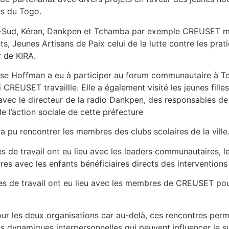
es du Togo.
’Oti-Sud, Kéran, Dankpen et Tchamba par exemple CREUSET 
 Jeunes Artisans de Paix celui de la lutte contre les prati
r de KIRA.
ise Hoffman a eu à participer au forum communautaire à Tch
EUSET travaillle. Elle a également visité les jeunes filles
vec le directeur de la radio Dankpen, des responsables de l
e l’action sociale de cette préfecture
a pu rencontrer les membres des clubs scolaires de la ville
de travail ont eu lieu avec les leaders communautaires, le
res avec les enfants bénéficiaires directs des interventio
ces de travail ont eu lieu avec les membres de CREUSET po
our les deux organisations car au-delà, ces rencontres perm
s dynamiques interpersonnelles qui peuvent influencer le s