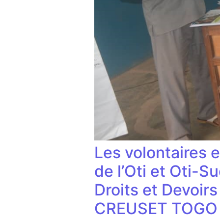
Les volontaires 
de l’Oti et Oti-S
Droits et Devoirs
CREUSET TOGO po