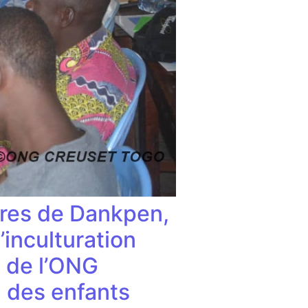
ures de Dankpen,
’inculturation
s de l’ONG
 des enfants