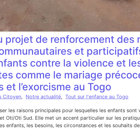
u projet de renforcement de
communautaires et participatif
fants contre la violence et le
stes comme le mariage précoce 
s et l’exorcisme au Togo
u Citoyen
,
Notre actualité
,
Tout sur l'enfance au Togo
ser les raisons principales pour lesquelles les enfants sont
 Oti/Oti Sud. Elle met un accent particulier sur les pratique
des enfants, les besoins, les circonstances et les souhaits d