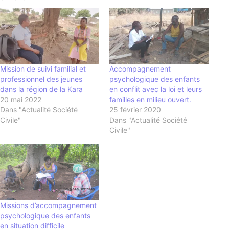
Mission de suivi familial et
Accompagnement
professionnel des jeunes
psychologique des enfants
dans la région de la Kara
en conflit avec la loi et leurs
20 mai 2022
familles en milieu ouvert.
Dans "Actualité Société
25 février 2020
Civile"
Dans "Actualité Société
Civile"
Missions d’accompagnement
psychologique des enfants
en situation difficile