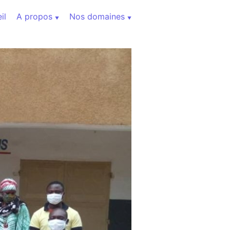
il
A propos
Nos domaines