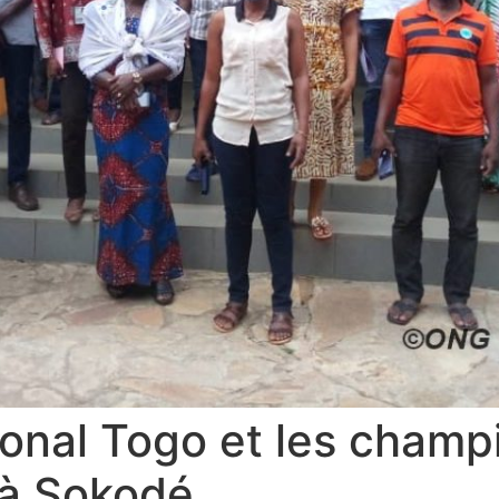
ional Togo et les champ
à Sokodé