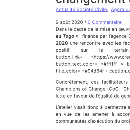
Actualité Société Civile
,
Agora d
9 août 2020
/
0 Commentaire
Dans le cadre de la mise en œuv
au Togo »
financé par l’agence S
2020
une rencontre avec les facil
positif sur le terrain.
button_link= »https://www.cr
button_text_color= »#ffffff » 
title_color= »#94d64f » caption_
Concrètement, ces facilitateu
Champions of Change (CoC : Cham
lutte en faveur de l’égalité de ge
L’atelier visait donc à permettr
en vue de les amener à accom
communautés d’exécution du projet