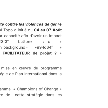
tte contre les violences de genre
l Togo a initié du
04 au 07 Août
ur capacité afin d’avoir un impact
#f3f3f3″ button= »lire »
button_background= »#94d64f »
n FACILITATEUR de projet ?
»
 de mise en œuvre du programme
ie de Plan International dans la
programme « Champions of Change »
e de cette stratégie dans les