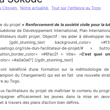
u Citoyen
,
Notre actualité
,
Tout sur l'enfance au Togo
re du projet
« Renforcement de la société civile pour la lu
uédoise de Développement International, Plan Internationa
itateurs dudit projet. Objectif : les aider à développer le
 [gdlr_stunning_text background_color= »
eusetogo.org/role-dun-facilitateur-de-projet/# » 
button_border_color= »#6fac2f » title= »
C’est quoi u
color= »#a0a0a0″] [/gdlr_stunning_text]
rs ont bénéficié d’une formation sur la méthodologie
pion du Changement) qui est en fait une nouvelle stratég
nre au Togo.
e aux facilitateurs du projet de maîtriser le contenu du 
pagner efficacement les jeunes dans la mise en œuvr
 à travers des plans d’action bien définis.