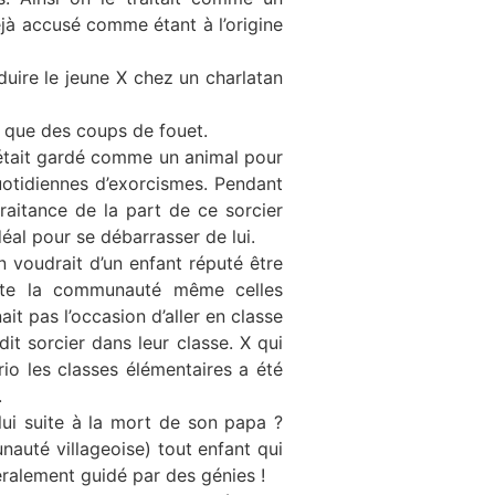
déjà accusé comme étant à l’origine
nduire le jeune X chez un charlatan
 que des coups de fouet.
l était gardé comme un animal pour
uotidiennes d’exorcismes. Pendant
raitance de la part de ce sorcier
déal pour se débarrasser de lui.
en voudrait d’un enfant réputé être
oute la communauté même celles
it pas l’occasion d’aller en classe
dit sorcier dans leur classe. X qui
rio les classes élémentaires a été
.
 lui suite à la mort de son papa ?
auté villageoise) tout enfant qui
néralement guidé par des génies !