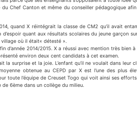
ais parce que ses enseignants s’opposaient à toute idée qu’u
elle du Chef Canton et même du conseiller pédagogique afin
14, quand X réintégrait la classe de CM2 qu’il avait ent
d’espoir quant aux résultats scolaires du jeune garçon surt
illage où il était« détesté ».
 la fin d’année 2014/2015. X a réussi avec mention très bie
 présenté environ deux cent candidats à cet examen.
it la surprise et la joie. L’enfant qu’il ne voulait dans leur
a moyenne obtenue au CEPD par X est l’une des plus élev
our toute l’équipe de Creuset Togo qui voit ainsi ses effor
se de 6ème dans un collège du milieu.