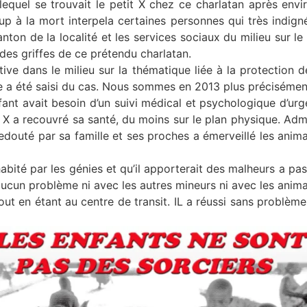
lequel se trouvait le petit X chez ce charlatan après envi
up à la mort interpela certaines personnes qui très indigné
anton de la localité et les services sociaux du milieu sur le 
X des griffes de ce prétendu charlatan.
ive dans le milieu sur la thématique liée à la protection d
e a été saisi du cas. Nous sommes en 2013 plus précisément
fant avait besoin d’un suivi médical et psychologique d’u
 X a recouvré sa santé, du moins sur le plan physique. Adm
edouté par sa famille et ses proches a émerveillé les ani
t habité par les génies et qu’il apporterait des malheurs a p
ucun problème ni avec les autres mineurs ni avec les anima
tout en étant au centre de transit. IL a réussi sans problè