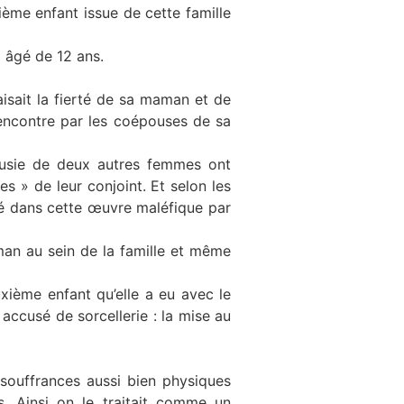
ième enfant issue de cette famille
i âgé de 12 ans.
faisait la fierté de sa maman et de
encontre par les coépouses de sa
lousie de deux autres femmes ont
s » de leur conjoint. Et selon les
idé dans cette œuvre maléfique par
aman au sein de la famille et même
uxième enfant qu’elle a eu avec le
 accusé de sorcellerie : la mise au
 souffrances aussi bien physiques
s. Ainsi on le traitait comme un