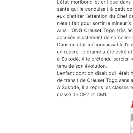
L’état moribond et critique dans 
santé qui le conduisait à petit co
eux d’attirer l’attention du Chef c
n’était fait pour sortir le mineur 
Ainsi l’ONG Creuset Togo très act
accusés injustement de sorcelleri
Dans un état méconnaissable l’en
en œuvre, le drame a été évité et
à Sokodé, X le prétendu sorcier r
tenu de son évolution.
L’enfant dont on disait qu’il étai
de transit de Creuset Togo sans a
A Sokodé, il a repris les classes 
classe de CE2 et CM1.