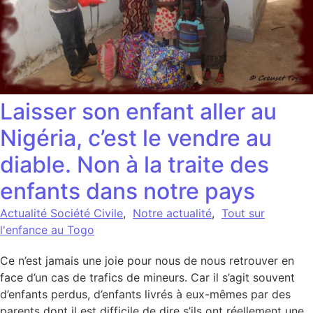
Laisser son enfant aller au
Nigéria, c’est le vendre au
diable. Non à la traite des
enfants dans notre pays
Actualité Société Civile
,
Notre actualité
,
Tout sur
l'enfance au Togo
Ce n’est jamais une joie pour nous de nous retrouver en
face d’un cas de trafics de mineurs. Car il s’agit souvent
d’enfants perdus, d’enfants livrés à eux-mêmes par des
parents dont il est difficile de dire s’ils ont réellement une