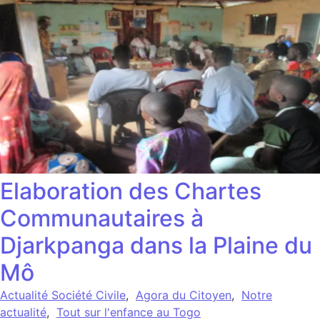
Elaboration des Chartes
Communautaires à
Djarkpanga dans la Plaine du
Mô
Actualité Société Civile
,
Agora du Citoyen
,
Notre
actualité
,
Tout sur l'enfance au Togo