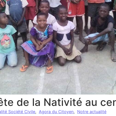
ête de la Nativité au c
lité Société Civile
,
Agora du Citoyen
,
Notre actualité