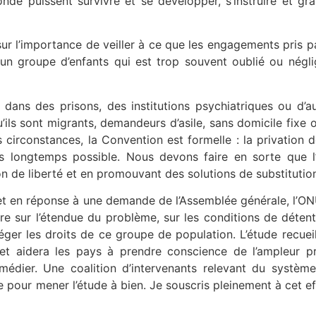
e puissent survivre et se développer, s’instruire et gran
 sur l’importance de veiller à ce que les engagements pris 
 un groupe d’enfants qui est trop souvent oublié ou négli
 dans des prisons, des institutions psychiatriques ou d’au
’ils sont migrants, demandeurs d’asile, sans domicile fixe 
es circonstances, la Convention est formelle : la privation 
s longtemps possible. Nous devons faire en sorte que l’i
ion de liberté et en promouvant des solutions de substitutio
t en réponse à une demande de l’Assemblée générale, l’ON
ère sur l’étendue du problème, sur les conditions de détent
ger les droits de ce groupe de population. L’étude recueil
 et aidera les pays à prendre conscience de l’ampleur
médier. Une coalition d’intervenants relevant du systèm
e pour mener l’étude à bien. Je souscris pleinement à cet 