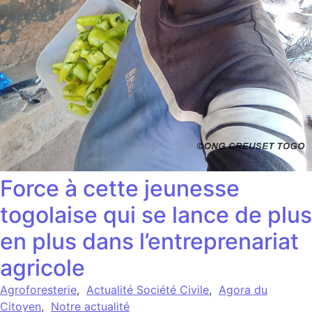
Force à cette jeunesse
togolaise qui se lance de plus
en plus dans l’entreprenariat
agricole
Agroforesterie
,
Actualité Société Civile
,
Agora du
Citoyen
,
Notre actualité