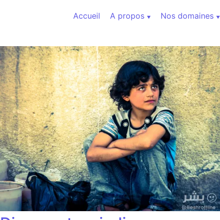
Aller au contenu
Accueil
A propos
Nos domaines