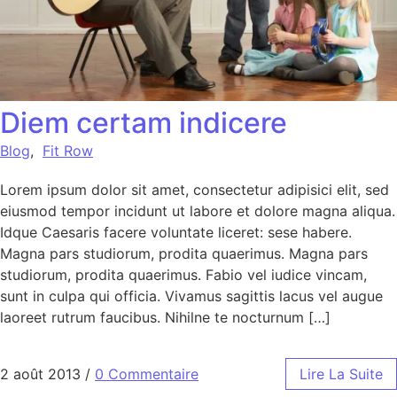
Diem certam indicere
Blog
,
Fit Row
Lorem ipsum dolor sit amet, consectetur adipisici elit, sed
eiusmod tempor incidunt ut labore et dolore magna aliqua.
Idque Caesaris facere voluntate liceret: sese habere.
Magna pars studiorum, prodita quaerimus. Magna pars
studiorum, prodita quaerimus. Fabio vel iudice vincam,
sunt in culpa qui officia. Vivamus sagittis lacus vel augue
laoreet rutrum faucibus. Nihilne te nocturnum […]
2 août 2013
/
0 Commentaire
Lire La Suite