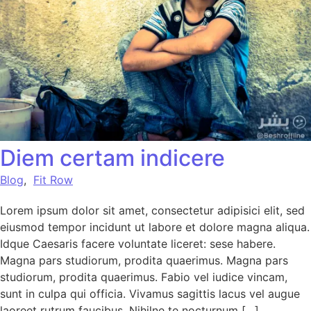
Diem certam indicere
Blog
,
Fit Row
Lorem ipsum dolor sit amet, consectetur adipisici elit, sed
eiusmod tempor incidunt ut labore et dolore magna aliqua.
Idque Caesaris facere voluntate liceret: sese habere.
Magna pars studiorum, prodita quaerimus. Magna pars
studiorum, prodita quaerimus. Fabio vel iudice vincam,
sunt in culpa qui officia. Vivamus sagittis lacus vel augue
laoreet rutrum faucibus. Nihilne te nocturnum […]