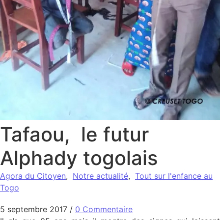
Tafaou, le futur
Alphady togolais
Agora du Citoyen
,
Notre actualité
,
Tout sur l'enfance au
Togo
5 septembre 2017
/
0 Commentaire