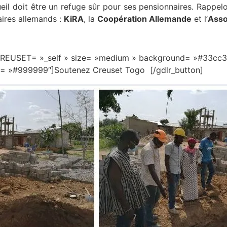
ueil doit être un refuge sûr pour ses pensionnaires. Rappel
aires allemands :
KiRA
, la
Coopération Allemande
et l’
Asso
REUSET= »_self » size= »medium » background= »#33cc33″
r= »#999999″]Soutenez Creuset Togo [/gdlr_button]