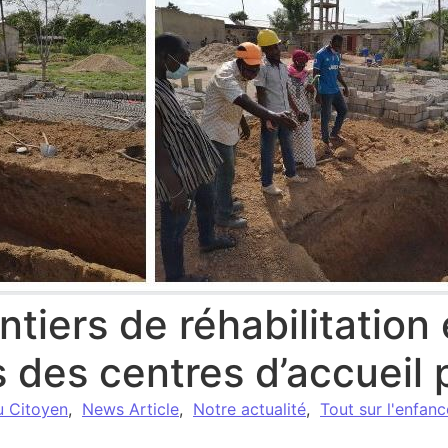
ntiers de réhabilitation 
 des centres d’accueil 
u Citoyen
,
News Article
,
Notre actualité
,
Tout sur l'enfan