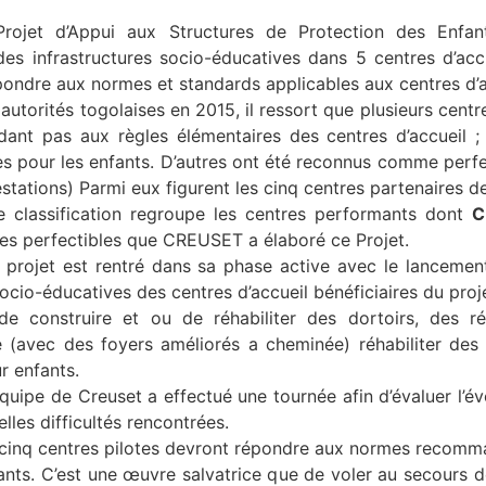
rojet d’Appui aux Structures de Protection des Enfan
 des infrastructures socio-éducatives dans 5 centres d’acc
ondre aux normes et standards applicables aux centres d’a
 autorités togolaises en 2015, il ressort que plusieurs centr
nt pas aux règles élémentaires des centres d’accueil ;
es pour les enfants. D’autres ont été reconnus comme perfe
stations) Parmi eux figurent les cinq centres partenaires de
e classification regroupe les centres performants dont
C
res perfectibles que CREUSET a élaboré ce Projet.
projet est rentré dans sa phase active avec le lancement
ocio-éducatives des centres d’accueil bénéficiaires du proj
e construire et ou de réhabiliter des dortoirs, des ré
 (avec des foyers améliorés a cheminée) réhabiliter des s
r enfants.
uipe de Creuset a effectué une tournée afin d’évaluer l’évo
les difficultés rencontrées.
 cinq centres pilotes devront répondre aux normes recomman
nts. C’est une œuvre salvatrice que de voler au secours d