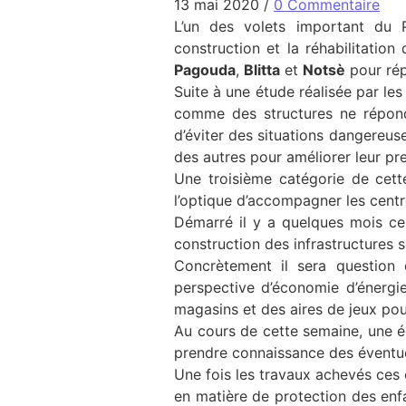
13 mai 2020
/
0 Commentaire
L’un des volets important du P
construction et la réhabilitation
Pagouda
,
Blitta
et
Notsè
pour rép
Suite à une étude réalisée par les
comme des structures ne réponda
d’éviter des situations dangereus
des autres pour améliorer leur pre
Une troisième catégorie de cett
l’optique d’accompagner les cent
Démarré il y a quelques mois ce 
construction des infrastructures s
Concrètement il sera question d
perspective d’économie d’énergie
magasins et des aires de jeux pou
Au cours de cette semaine, une éq
prendre connaissance des éventuel
Une fois les travaux achevés ces
en matière de protection des enfa