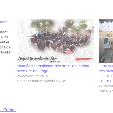
fant. Il
fant. Il
Le 20
entier
oits de
ticulier
n 1954,
Journée Internationale des droits de l’enfant
Lutte con
avec Creuset Togo
des droi
20 novembre 2015
Oti, Oti
Dans "Actualité Société Civile"
CREUSE
22 déce
Dans "Act
 l'Enfant