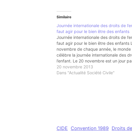
Similaire
Journée internationale des droits de l’en
faut agir pour le bien être des enfants
Journée internationale des droits de l’en
faut agir pour le bien être des enfants 
novembre de chaque année, le monde 
célèbre la journée internationale des dr
l’enfant. Le 20 novembre est un jour par
pour les enfants du monde entier car e
20 novembre 2013
l’Assemblée générale…
Dans "Actualité Société Civile"
CIDE
Convention 1989
Droits de