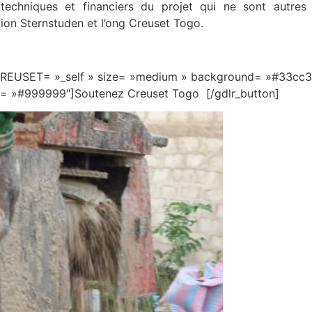
techniques et financiers du projet qui ne sont autres q
ion Sternstuden et l’ong Creuset Togo.
REUSET= »_self » size= »medium » background= »#33cc33″
r= »#999999″]Soutenez Creuset Togo [/gdlr_button]