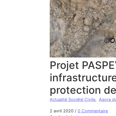
Projet PASPEV
infrastructur
protection d
Actualité Société Civile
,
Agora d
2 avril 2020
/
0 Commentaire