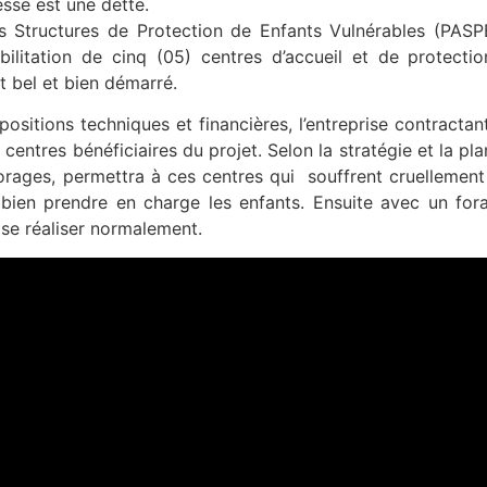
sse est une dette.
 Structures de Protection de Enfants Vulnérables (PASPE
bilitation de cinq (05) centres d’accueil et de protecti
nt bel et bien démarré.
positions techniques et financières, l’entreprise contracta
centres bénéficiaires du projet. Selon la stratégie et la plan
forages, permettra à ces centres qui souffrent cruelleme
 bien prendre en charge les enfants. Ensuite avec un forag
se réaliser normalement.