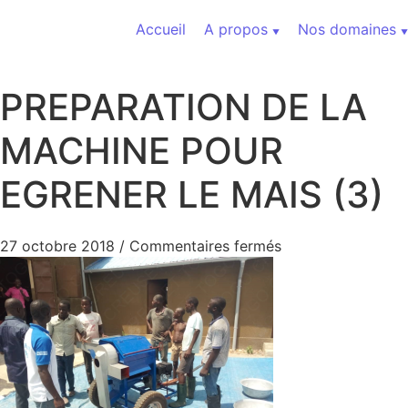
Aller au contenu
Accueil
A propos
Nos domaines
PREPARATION DE LA
MACHINE POUR
EGRENER LE MAIS (3)
sur PREPARATION
27 octobre 2018
/
Commentaires fermés