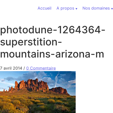
Aller au contenu
Accueil
A propos
Nos domaines
photodune-1264364-
superstition-
mountains-arizona-m
7 avril 2014
/
0 Commentaire