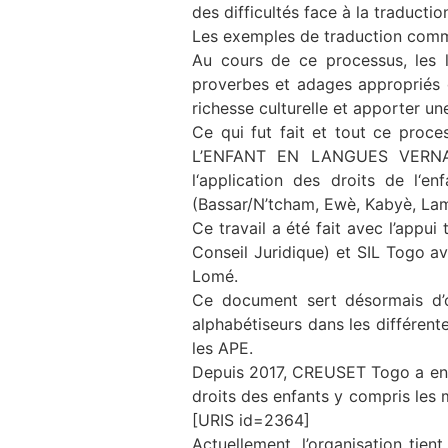
des difficultés face à la traducti
Les exemples de traduction commun
Au cours de ce processus, les le
proverbes et adages appropriés q
richesse culturelle et apporter u
Ce qui fut fait et tout ce pro
L’ENFANT EN LANGUES VERNA
l‘application des droits de l‘
(Bassar/N’tcham, Ewè, Kabyè, L
Ce travail a été fait avec l’appu
Conseil Juridique) et SIL Togo av
Lomé.
Ce document sert désormais d’ou
alphabétiseurs dans les différent
les APE.
Depuis 2017, CREUSET Togo a ent
droits des enfants y compris les 
[URIS id=2364]
Actuellement, l’organisation ti