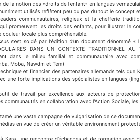
on de la notion des «droits de l’enfant» en langues vernaculai
ément utilisés reflètent peu ou pas du tout le concept et l’
aders communautaires, religieux et la chefferie traditio
ui promeuvent les droits des enfants, pour illustrer le co
ne couleur locale plus compréhensible.
cessus s’est soldé par l’édition d’un document dénomm
CULAIRES DANS UN CONTEXTE TRADITIONNEL AU TOG
enfant dans le milieu familial et communautaire avec co
amba, Moba, Nawdm et Tem)
i technique et financier des partenaires allemands tels que 
ec une forte implications des spécialistes en langues (ling
til de travail par excellence aux acteurs de protectio
es communautés en collaboration avec l’Action Sociale, les
amé une vaste campagne de vulgarisation de ce document
médias en vue de créer un véritable environnement protect
ent à Kara, une rencontre d’échanges et de formation ave