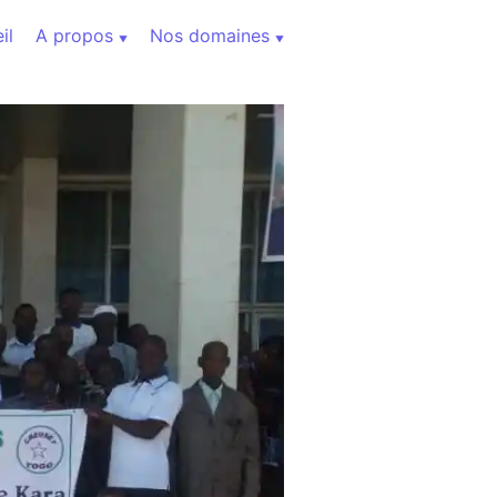
il
A propos
Nos domaines