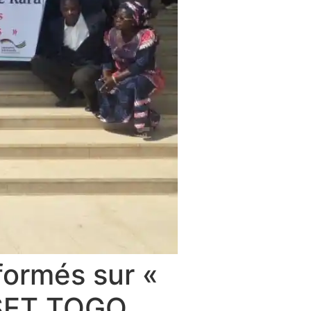
formés sur «
USET TOGO