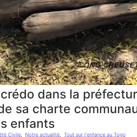
Ocrédo dans la préfectu
de sa charte communau
es enfants
été Civile
,
Notre actualité
,
Tout sur l'enfance au Togo