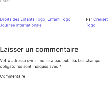
l’enfant. Le 20 novembre est
Civile"
un jour particulier pour les
enfants du monde entier car
en 1954, l’Assemblée
Droits des Enfants Togo
Enfant Togo
Par
Creuset
générale…
Journée Internationale
Togo
Laisser un commentaire
Votre adresse e-mail ne sera pas publiée.
Les champs
obligatoires sont indiqués avec
*
Commentaire