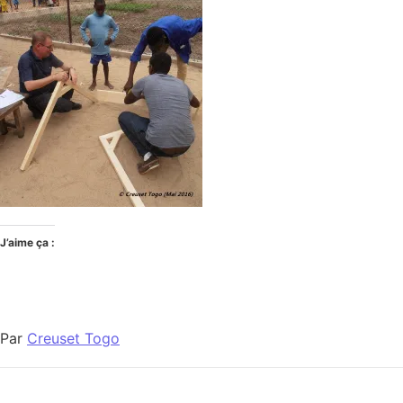
J’aime ça :
Par
Creuset Togo