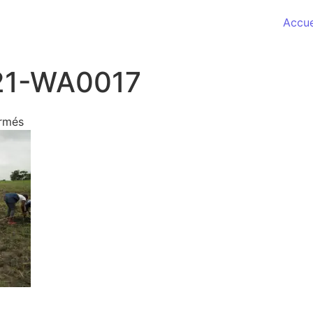
Accue
21-WA0017
sur IMG-20180721-WA0017
rmés