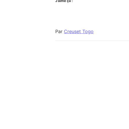
J’aime ça :
Par
Creuset Togo