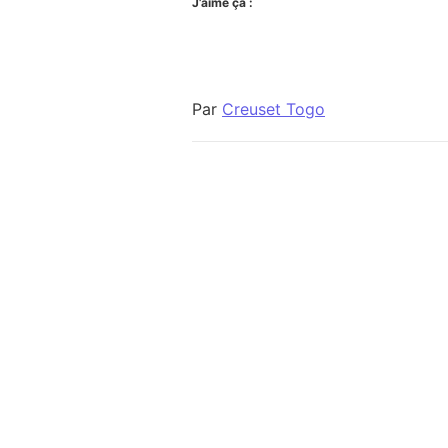
J’aime ça :
Par
Creuset Togo