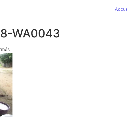
Accue
18-WA0043
sur IMG-20180718-WA0043
rmés