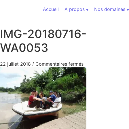
Aller au contenu
Accueil
A propos
Nos domaines
IMG-20180716-
WA0053
sur IMG-20180716-
22 juillet 2018
/
Commentaires fermés