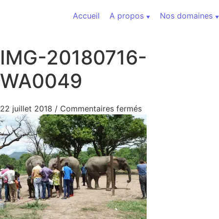
Aller au contenu
Accueil
A propos
Nos domaines
IMG-20180716-
WA0049
sur IMG-20180716-
22 juillet 2018
/
Commentaires fermés