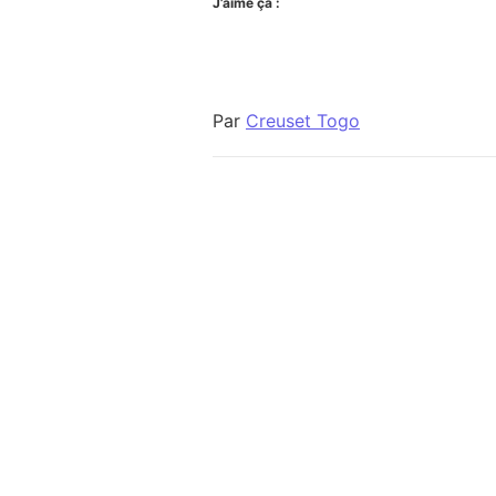
J’aime ça :
Par
Creuset Togo