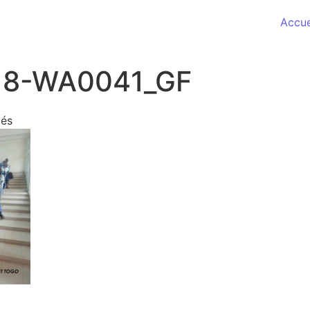
Accue
18-WA0041_GF
sur IMG-20180518-WA0041_GF
més