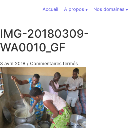
Aller au contenu
Accueil
A propos
Nos domaines
IMG-20180309-
WA0010_GF
sur IMG-20180309-WA
3 avril 2018
/
Commentaires fermés