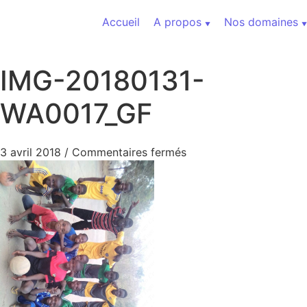
Aller au contenu
Accueil
A propos
Nos domaines
IMG-20180131-
WA0017_GF
sur IMG-20180131-WA0
3 avril 2018
/
Commentaires fermés