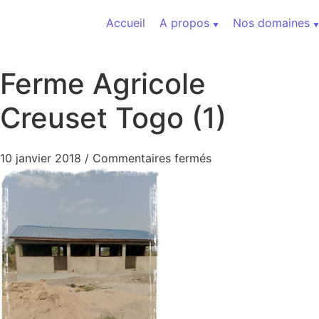
Aller au contenu
Accueil
A propos
Nos domaines
Ferme Agricole
Creuset Togo (1)
sur Ferme Agricole 
10 janvier 2018
/
Commentaires fermés