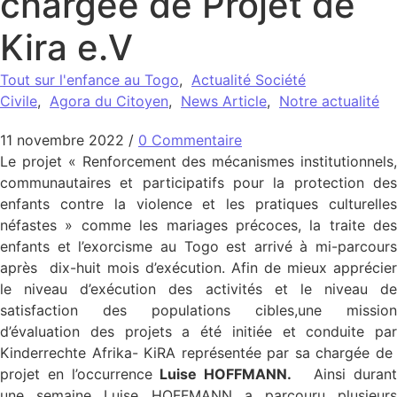
chargée de Projet de
Kira e.V
Tout sur l'enfance au Togo
,
Actualité Société
Civile
,
Agora du Citoyen
,
News Article
,
Notre actualité
11 novembre 2022
/
0 Commentaire
Le projet « Renforcement des mécanismes institutionnels,
communautaires et participatifs pour la protection des
enfants contre la violence et les pratiques culturelles
néfastes » comme les mariages précoces, la traite des
enfants et l’exorcisme au Togo est arrivé à mi-parcours
après dix-huit mois d’exécution. Afin de mieux apprécier
le niveau d’exécution des activités et le niveau de
satisfaction des populations cibles,une mission
d’évaluation des projets a été initiée et conduite par
Kinderrechte Afrika- KiRA représentée par sa chargée de
projet en l’occurrence
Luise HOFFMANN.
Ainsi durant
une semaine Luise HOFFMANN a parcouru plusieurs