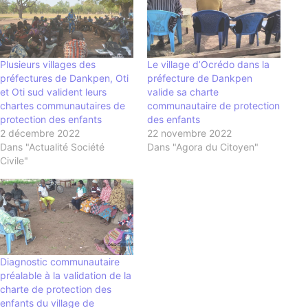
Plusieurs villages des
Le village d’Ocrédo dans la
préfectures de Dankpen, Oti
préfecture de Dankpen
et Oti sud valident leurs
valide sa charte
chartes communautaires de
communautaire de protection
protection des enfants
des enfants
2 décembre 2022
22 novembre 2022
Dans "Actualité Société
Dans "Agora du Citoyen"
Civile"
Diagnostic communautaire
préalable à la validation de la
charte de protection des
enfants du village de