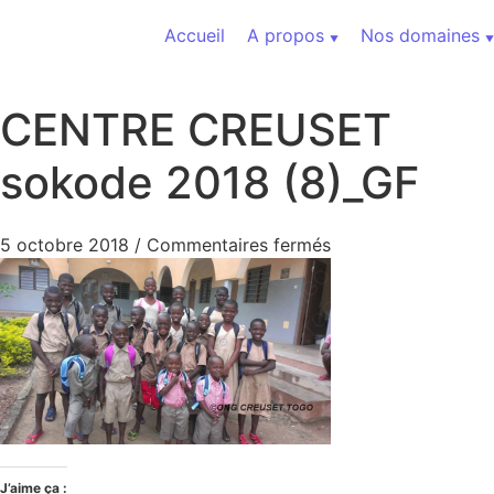
Aller au contenu
Accueil
A propos
Nos domaines
CENTRE CREUSET
sokode 2018 (8)_GF
sur CENTRE CREUS
5 octobre 2018
/
Commentaires fermés
J’aime ça :