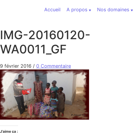
Aller au contenu
Accueil
A propos
Nos domaines
IMG-20160120-
WA0011_GF
9 février 2016
/
0 Commentaire
J’aime ça :