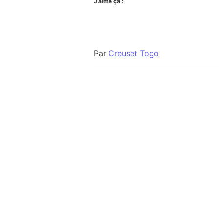
J’aime ça :
Par
Creuset Togo