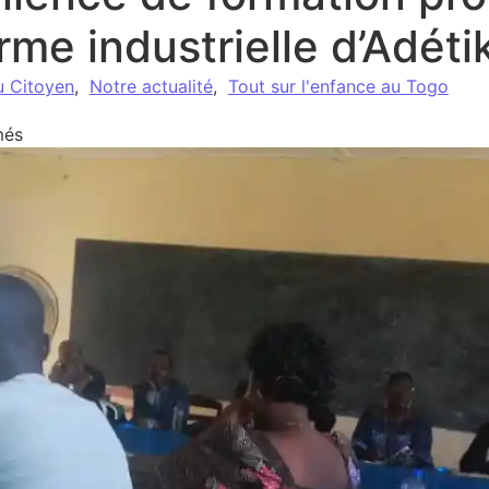
orme industrielle d’Adét
u Citoyen
,
Notre actualité
,
Tout sur l'enfance au Togo
sur Travaux préparatoires pour la mise sur pied d’un cen
més