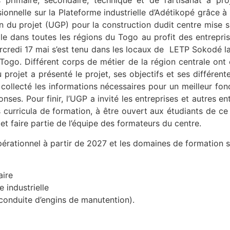
primaire, secondaire, technique et de l’artisanat à pr
ionnelle sur la Plateforme industrielle d’Adétikopé grâce à 
n du projet (UGP) pour la construction dudit centre mise s
ale dans toutes les régions du Togo au profit des entrepri
credi 17 mai s’est tenu dans les locaux de LETP Sokodé la
 Togo. Différent corps de métier de la région centrale ont
 projet a présenté le projet, ses objectifs et ses différent
a collecté les informations nécessaires pour un meilleur fo
nses. Pour finir, l’UGP a invité les entreprises et autres en
s curricula de formation, à être ouvert aux étudiants de ce
et faire partie de l’équipe des formateurs du centre.
pérationnel à partir de 2027 et les domaines de formation s
aire
e industrielle
 (conduite d’engins de manutention).