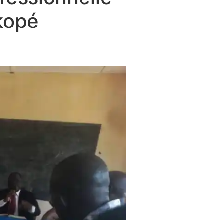
ikopé
tre d’excellence de formation professionnelle sur la Platefo