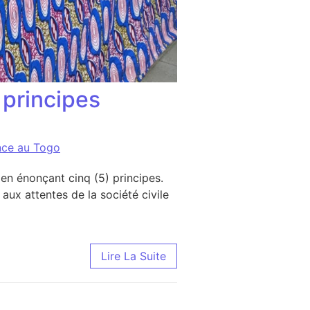
 principes
ance au Togo
e en énonçant cinq (5) principes.
 aux attentes de la société civile
ipes d’Istanbul à l’usage des OSC du Togo
Lire La Suite