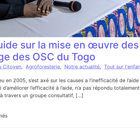
uide sur la mise en œuvre des
sage des OSC du Togo
u Citoyen
,
Agroforesterie
,
Notre actualité
,
Tout sur l'enf
eu en 2005, s’est axé sur les causes a l’inefficacité de l’aid
é d’améliorer l’efficacité à l’aide, n’a pas répondu totalement
 à travers un groupe consultatif, […]
sur Élaboration du guide sur la mise en œuvre des princ
més