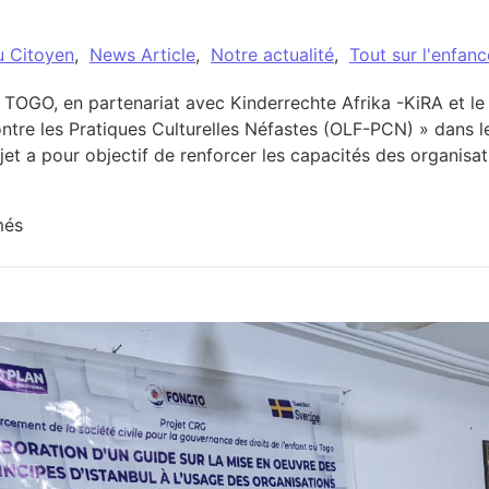
u Citoyen
,
News Article
,
Notre actualité
,
Tout sur l'enfan
 TOGO, en partenariat avec Kinderrechte Afrika -KiRA et le
ntre les Pratiques Culturelles Néfastes (OLF-PCN) » dans 
t a pour objectif de renforcer les capacités des organisati
sur Nouveaux défis pour CREUSET TOGO et ses partenai
més