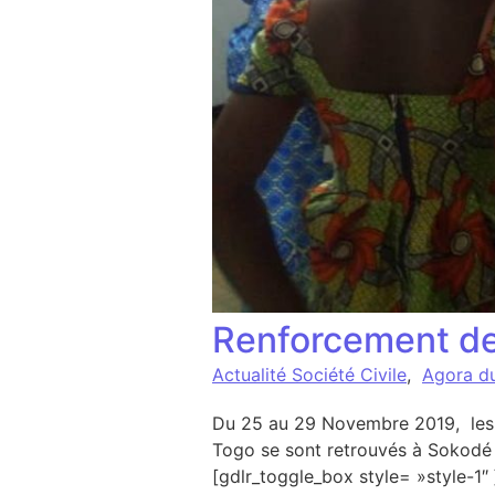
Renforcement des
Actualité Société Civile
,
Agora d
Du 25 au 29 Novembre 2019, les m
Togo se sont retrouvés à Sokodé p
[gdlr_toggle_box style= »style-1″ 