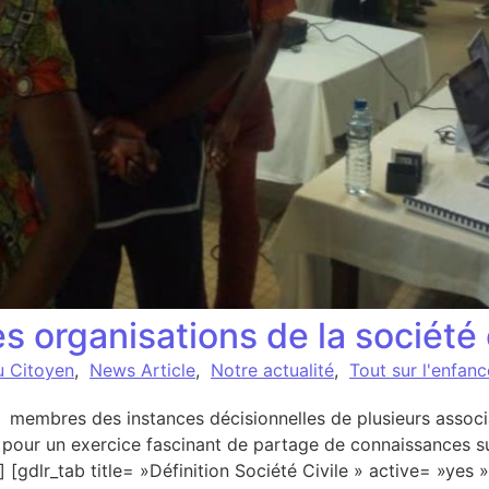
 organisations de la société 
u Citoyen
,
News Article
,
Notre actualité
,
Tout sur l'enfan
embres des instances décisionnelles de plusieurs associa
our un exercice fascinant de partage de connaissances sur 
] [gdlr_tab title= »Définition Société Civile » active= »yes 