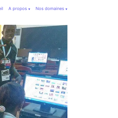
il
A propos
Nos domaines