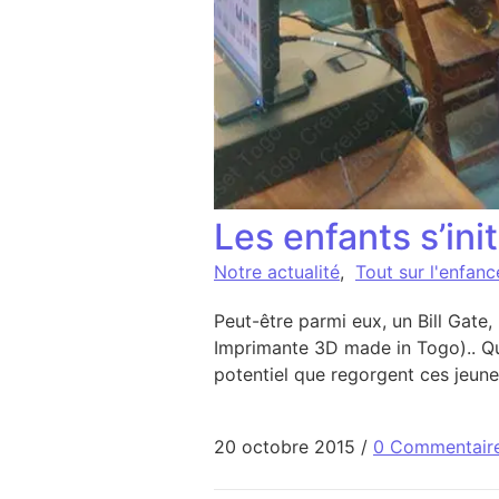
Les enfants s’ini
Notre actualité
,
Tout sur l'enfan
Peut-être parmi eux, un Bill Gate
Imprimante 3D made in Togo).. Que
potentiel que regorgent ces jeune
20 octobre 2015
/
0 Commentair